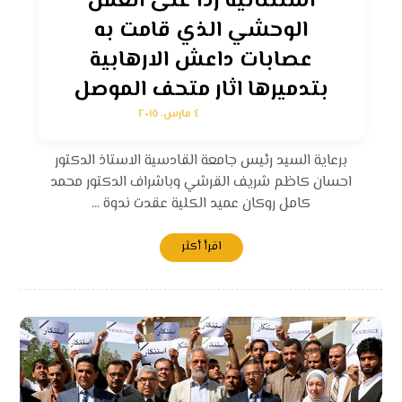
استثنائية ردا على العمل
الوحشي الذي قامت به
عصابات داعش الارهابية
بتدميرها اثار متحف الموصل
٤ مارس، ٢٠١٥
برعاية السيد رئيس جامعة القادسية الاستاذ الدكتور
احسان كاظم شريف القرشي وباشراف الدكتور محمد
كامل روكان عميد الكلية عقدت ندوة ...
اقرأ أكثر