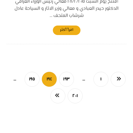
أفتتح يوم السبت ٢٨/٢/٢٠١٥ معالي رئيس الوزراء العراقي
الدكتور حيدر العبادي و معالي وزير الاثار و السياحة عادل
شرشاب المتحف ...
اقرأ أكثر
…
١٩٥
١٩٤
١٩٣
…
١
٢٠١