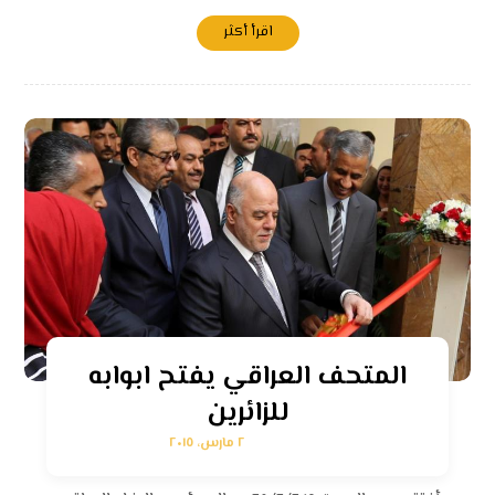
اقرأ أكثر
المتحف العراقي يفتح ابوابه
للزائرين
٢ مارس، ٢٠١٥