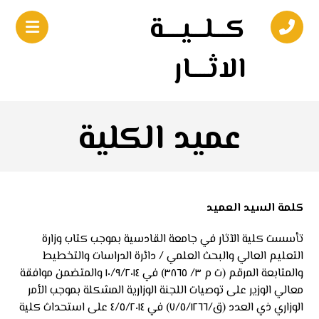
كـــلـــيــــة
الاثــــار
عميد الكلية
كلمة السيد العميد
تأسست كلية الآثار في جامعة القادسية بموجب كتاب وزارة
التعليم العالي والبحث العلمي / دائرة الدراسات والتخطيط
والمتابعة المرقم (ت م ٣/ ٣٨٦٥) في ١٠/٩/٢٠١٤ والمتضمن موافقة
معالي الوزير على توصيات اللجنة الوزارية المشكلة بموجب الأمر
الوزاري ذي العدد (ق/٧/٥/١٢٦٦) في ٤/٥/٢٠١٤ على استحداث كلية