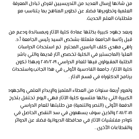
من شانها إرسال العديد من التدريسيين لغرض تبادل المعرفة
العلمية وتطويرها فضلا عن تطوير المناهج بما يتناسب مع
متطلبات العلم الحديث.
وبعد جهود كبيرة بذلتها عمادة كلية الآثار وبمساندة ودعم من
قبل رئاسة الجامعة متمثلة بشخص السيد رئيس الجامعة أ.د.
راهي مهدي كلف الياسري المحترم تم استحداث الدراسات
العليا (الماجستير في الكلية تخصص آثار قديمة والتي باشر
الطلبة المقبولون فيها للعام الدراسي ٢٠١٨/٢٠١٩ وبهذا تكون
كلية الآثار/ جامعة القادسية الأولى في هذا الجانب.واستحداث
برنامج الدكتوراه في قسم الاثار .
ولمرور أربعة سنوات من العطاء المتميز والإبداع العلمي والجهود
الكبيرة التي بذلها منتسبو كلية الآثار فهي اليوم تحتفل بتخرج
الدفعة الأولى (النصر والتنمية) من طلبتها للعام الدراسي
٢٠١٧/٢٠١٨ والذين سوف يسهمون في سد النقص الحاصل في
كوادر مفتشيات الآثار في محافظة الديوانية فضلا عن الدوائر
والقطاعات الأخرى .