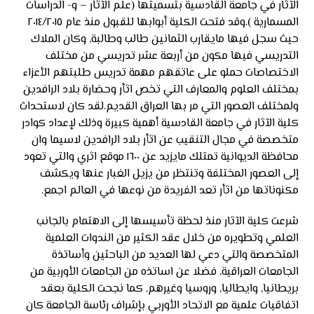
الآثار في جامعة القادسية بتسميتها (علم الآثار – و- الدراسات
المسمارية ).وقد فتحت الكلية أبوابها للقبول منذ عام ٢٠١٤/٢٠١٥
حيث سجل فيها مايقارب الثمانين طالب وطالبة, وكان الملاك
التدريسي فيها مكون من أربعة عشر تدريسي من مختلف
الاختصاصات حملو على عاتقهم مهمة تدريس طلبتهم الأعزاء
بمختلف العلوم والمعارف التي تخص اثأر وحضارة بلاد الرافدين
ولمختلف العصور التي مر بها العراق القديم.لقد كان لاستحداث
كلية الآثار في جامعة القادسية أهمية كبيرة وذلك لإعداد كوادر
متخصصة في مجال التنقيب عن اثأر بلاد الرافدين لاسيما وان
محافظة الديوانية تمتلك مايزيد عن ١٦٠٠ موقع اثري والتي تعود
إلى العصور المختلفة وتنتظر من يزيل الغبار عنها ويكشف
مكنوناتها من اثأر تعد الفريدة من نوعها في العالم اجمع.
شرعت كلية الآثار منذ لحظة تأسيسها إلى الاهتمام بالجانب
العلمي وتطويره من خلال عقد الكثير من الندوات العلمية
المتخصصة والتي دعي لها العديد من الباحثين وأساتذة
الجامعات العراقية, فضلا عن اساتذه من الجامعات الأوربية من
بريطانيا, وايطاليا, وروسيا وغيرهم, كما نجحت الكلية بعقد
اتفاقيات علمية مع الاتحاد الأوربي بإشراف رئاسة الجامعة كان