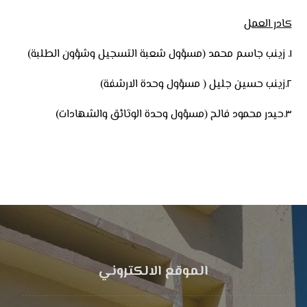
كادر العمل
١. زينب جاسم محمد (مسؤول شعبة التسجيل وشؤون الطلبة)
٢.زينب حسين جليل ( مسؤول وحدة الارشفة)
٣.حيدر محمود فالح (مسؤول وحدة الوثائق والشهادات)
الموقع الالكتروني